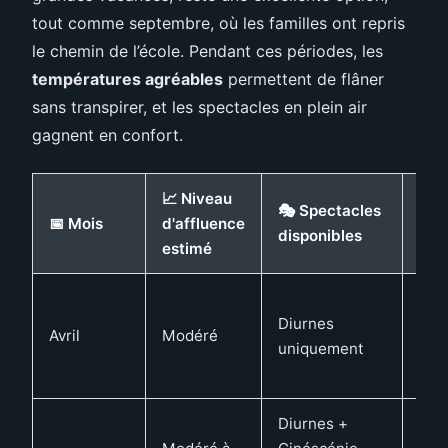
tout comme septembre, où les familles ont repris
le chemin de l’école. Pendant ces périodes, les
températures agréables
permettent de flâner
sans transpirer, et les spectacles en plein air
gagnent en confort.
📈 Niveau
☀️
🎭 Spectacles
📅 Mois
d'affluence
Ava
disponibles
estimé
the
Jou
Diurnes
fraî
Avril
Modéré
uniquement
peu
plui
Diurnes +
Sole