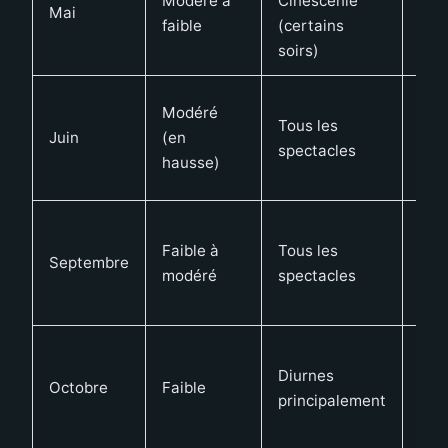
Modéré à
Cinéscénie
Mai
cha
faible
(certains
éto
soirs)
Bel
Modéré
Tous les
jou
Juin
(en
spectacles
lon
hausse)
soi
Cha
Faible à
Tous les
douc
Septembre
modéré
spectacles
sou
dég
Fra
Diurnes
aut
Octobre
Faible
principalement
amb
poé