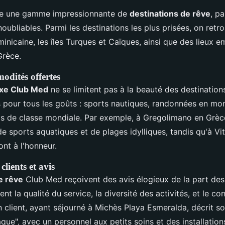
e une gamme impressionnante de
destinations de rêve
, p
noubliables. Parmi les destinations les plus prisées, on retro
inicaine, les îles Turques et Caïques, ainsi que des lieux 
Grèce.
modités offertes
uxe Club Med
ne se limitent pas à la beauté des destinations
és pour tous les goûts : sports nautiques, randonnées en mo
s de classe mondiale. Par exemple, à Gregolimano en Grèce,
e sports aquatiques et de plages idylliques, tandis qu'à Vit
sont à l'honneur.
lients et avis
e rêve
Club Med reçoivent des avis élogieux de la part des 
t la qualité du service, la diversité des activités, et le co
client, ayant séjourné à Michès Playa Esmeralda, décrit s
ue", avec un personnel aux petits soins et des installation