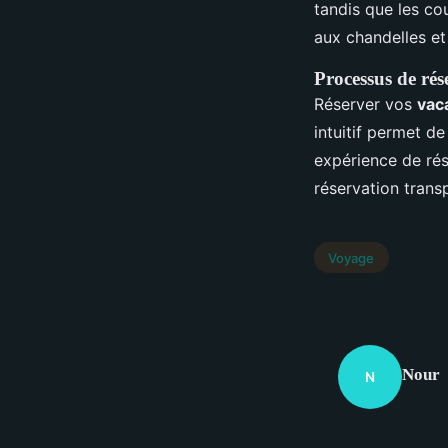
tandis que les co
aux chandelles et
Processus de rése
Réserver vos
vac
intuitif permet d
expérience de rés
réservation transp
Voyage
Nour
N