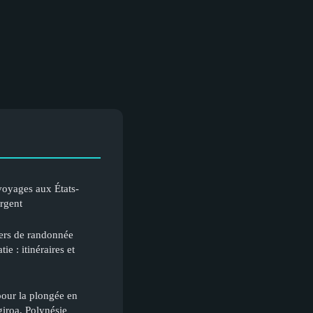
voyages aux États-
argent
iers de randonnée
ie : itinéraires et
pour la plongée en
iroa, Polynésie