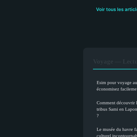
Voir tous les arti
Voyage — Lectu
Esim pour voyage aux
économisez facileme
Comment découvrir le
tribus Sami en Laponie
?
Le musée du havre f
culturel incontourna