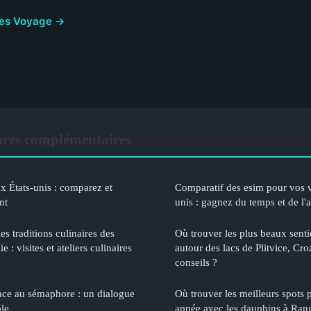
cles Voyage →
res complémentaires
 États-unis : comparez et
Comparatif des esim pour vos 
nt
unis : gagnez du temps et de l'
s traditions culinaires des
Où trouver les plus beaux sent
 : visites et ateliers culinaires
autour des lacs de Plitvice, Croat
conseils ?
ace au sémaphore : un dialogue
Où trouver les meilleurs spots 
ble
apnée avec les dauphins à Rang