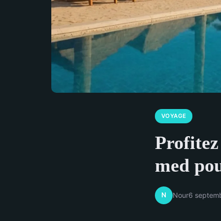
VOYAGE
Profitez
med pou
N
Nour
6 septem