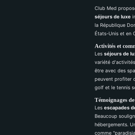
Club Med propos
séjours de luxe
i
la République Dom
États-Unis et en 
Activités et com
Les
séjours de l
variété d'activit
être avec des spa
peuvent profiter d
golf et le tennis 
Témoignages de c
Les
escapades d
Beaucoup soulignen
hébergements. Un 
comme "paradisiaq